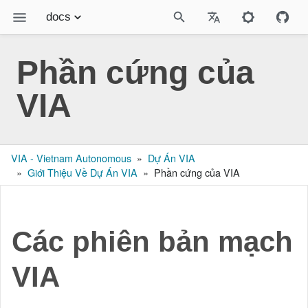
docs
Tài liệu
Phần cứng của
Giả lập Online VIA
VIA
Sách Robotics - MakerViet
Bài viết
VIA - Vietnam Autonomous
Dự Án VIA
Liên hệ
Giới Thiệu Về Dự Án VIA
Phần cứng của VIA
Các phiên bản mạch
VIA