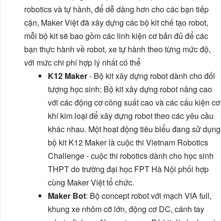
robotics và tự hành, để dễ dàng hơn cho các bạn tiếp
cận, Maker Việt đã xây dựng các bộ kit chế tạo robot,
mỗi bộ kit sẽ bao gồm các linh kiện cơ bản đủ để các
bạn thực hành về robot, xe tự hành theo từng mức độ,
với mức chi phí hợp lý nhất có thể
K12 Maker
- Bộ kit xây dựng robot dành cho đối
tượng học sinh: Bộ kit xây dựng robot nâng cao
với các động cơ công suất cao và các cấu kiện cơ
khí kim loại để xây dựng robot theo các yêu cầu
khác nhau. Một hoạt động tiêu biểu đang sử dụng
bộ kit K12 Maker là cuộc thi Vietnam Robotics
Challenge - cuộc thi robotics dành cho học sinh
THPT do trường đại học FPT Hà Nội phối hợp
cùng Maker Việt tổ chức.
Maker Bot
: Bộ concept robot với mạch VIA full,
khung xe nhôm cỡ lớn, động cơ DC, cánh tay