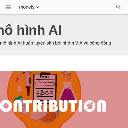
models
Tài liệu
ô hình AI
Giả lập Online VIA
 mô hình AI huấn luyện sẵn bởi nhóm VIA và cộng đồng
Sách Robotics - MakerViet
Bài viết
Liên hệ