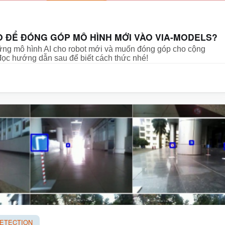
O ĐỂ ĐÓNG GÓP MÔ HÌNH MỚI VÀO VIA-MODELS?
ng mô hình AI cho robot mới và muốn đóng góp cho cộng
ọc hướng dẫn sau để biết cách thức nhé!
DETECTION