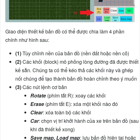
Giao diện thiết kế bản đồ có thể được chia làm 4 phần
chính như hình sau:
(1)
Tùy chỉnh nền của bản đồ (nền đất hoặc nền cỏ)
(2)
Các khối (block) mô phỏng lòng đường đã được thiết
kế sẵn. Chúng ta có thể kéo thả các khối này và ghép
nối chúng để tạo thành bản đồ hoàn chỉnh theo ý muốn
(3)
Các nút lệnh cơ bản
Rotate
(phím tắt R): xoay các khối
Erase
(phím tắt E): xóa một khối nào đó
Clear
: xóa toàn bộ các khối
Car
: chọn vị trí khởi hành của xe trên bản đồ (sau
khi đã thiết kế xong)
Save map, Load map
: lưu bản đồ hiện tại hoặc