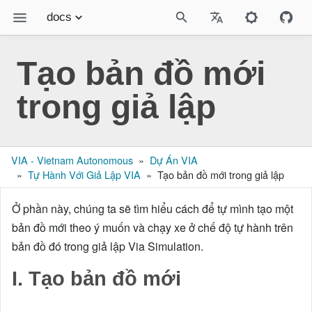
docs
Tài liệu
Tạo bản đồ mới
Giả lập Online VIA
trong giả lập
Sách Robotics - MakerViet
Bài viết
VIA - Vietnam Autonomous
Dự Án VIA
Liên hệ
Tự Hành Với Giả Lập VIA
Tạo bản đồ mới trong giả lập
Ở phần này, chúng ta sẽ tìm hiểu cách để tự mình tạo một
bản đồ mới theo ý muốn và chạy xe ở chế độ tự hành trên
bản đồ đó trong giả lập Via Simulation.
I. Tạo bản đồ mới